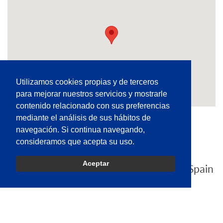
Utilizamos cookies propias y de terceros
para mejorar nuestros servicios y mostrarle
contenido relacionado con sus preferencias
mediante el análisis de sus hábitos de
IE Tower, Clase T-09.02
navegación. Si continua navegando,
consideramos que acepta su uso.
en
Aceptar
P.º de la Castellana, 259, 28046 Madrid, Spain